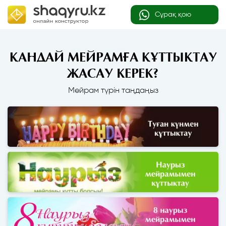
Сұрақ қою
ҚАНДАЙ МЕЙРАМҒА ҚҰТТЫҚТАУ
ЖАСАУ КЕРЕК?
Мейрам түрін таңдаңыз
Туған күнге арналған құттықтау қағаздары
Наурыз мейрамына арналған құттықтау қағаздары
8 наурызға арналған құттықтау қағаздары