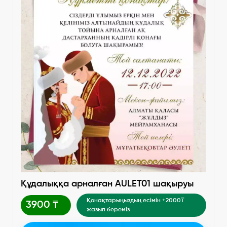
Құдалыққа арналған AULET01 шақыруы
Қонақтарыңыздың есімін +2000₸
3900 ₸
жазып береміз