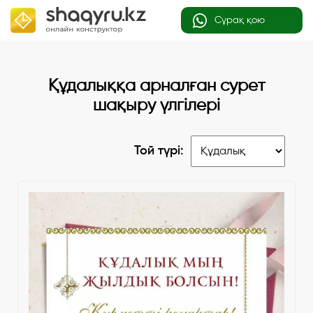
Сұрақ қою
Құдалыққа арналған сурет
шақыру үлгілері
Той түрі: