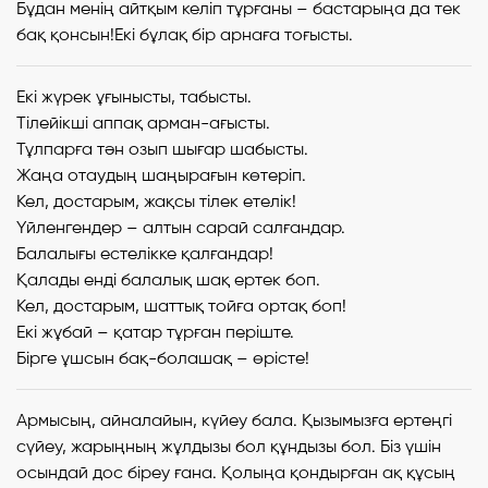
Бұдан менің айтқым келіп тұрғаны – бастарыңа да тек
бақ қонсын!Екі бұлақ бір арнаға тоғысты.
Екі жүрек ұғынысты, табысты.
Тілейікші аппақ арман-ағысты.
Тұлпарға тән озып шығар шабысты.
Жаңа отаудың шаңырағын көтеріп.
Кел, достарым, жақсы тілек етелік!
Үйленгендер – алтын сарай салғандар.
Балалығы естелікке қалғандар!
Қалады енді балалық шақ ертек боп.
Кел, достарым, шаттық тойға ортақ боп!
Екі жұбай – қатар тұрған періште.
Бірге ұшсын бақ-болашақ – өрісте!
Армысың, айналайын, күйеу бала. Қызымызға ертеңгі
сүйеу, жарыңның жұлдызы бол құндызы бол. Біз үшін
осындай дос біреу ғана. Қолыңа қондырған ақ құсың