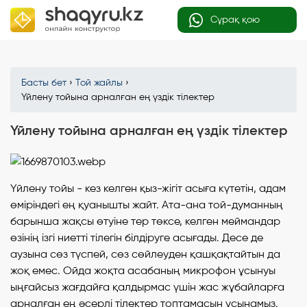
Сұрақ қою
Басты бет
›
Той жайлы
›
Үйлену тойына арналған ең үздік тілектер
Үйлену тойына арналған ең үздік тілектер
Үйлену тойы - кез келген қыз-жігіт асыға күтетін, адам
өміріндегі ең қуанышты жайт. Ата-ана той-думанның
барынша жақсы өтуіне тер төксе, келген меймандар
өзінің ізгі ниетті тілегін білдіруге асығады. Десе де
аузына сөз түспей, сөз сөйлеуден қашқақтайтын да
жоқ емес. Ойда жоқта асабаның микрофон ұсынуы
ыңғайсыз жағдайға қалдырмас үшін жас жұбайларға
арналған ең әсерлі тілектер топтамасын ұсынамыз.