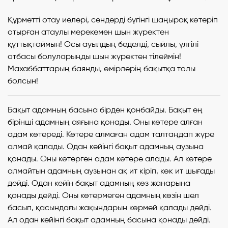
Құрметті отау иелері, сендерді бүгінгі шаңырақ көтеріп
отырған атаулы мерекемен шын жүректен
құттықтаймын! Осы ауылдың беделді, сыйлы, үлгілі
отбасы болуларыңды шын жүректен тілеймін!
Махаббаттарың баянды, өмірлерің бақытқа толы
болсын!
Бақыт адамның басына бірден қонбайды. Бақыт ең
бірінші адамның аяғына қонады. Оны көтере алған
адам көтереді. Көтере алмаған адам талтаңдап жүре
алмай қалады. Одан кейінгі бақыт адамның аузына
қонады. Оны көтерген адам көтере алады. Ал көтере
алмайтын адамның аузынан ақ ит кіріп, көк ит шығады
дейді. Одан кейін бақыт адамның көз жанарына
қонады дейді. Оны көтермеген адамның көзін шел
басып, қасындағы жақындарын көрмей қалады дейді.
Ал одан кейінгі бақыт адамның басына қонады дейді.