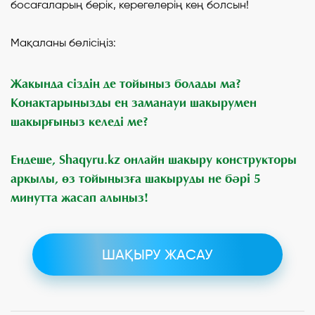
босағаларың берік, керегелерің кең болсын!
Мақаланы бөлісіңіз:
Жақында сіздің де тойыңыз болады ма?
Қонақтарыңызды ең заманауи шақырумен
шақырғыңыз келеді ме?
Ендеше, Shaqyru.kz онлайн шақыру конструкторы
арқылы, өз тойыңызға шақыруды не бәрі 5
минутта жасап алыңыз!
ШАҚЫРУ ЖАСАУ