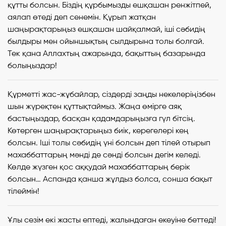
құтты болсын. Біздің құрбымызды ешқашан ренжітпей,
аялап өтеді деп сенемін. Құрып жатқан
шаңырақтарыңыз ешқашан шайқалмай, іші сәбидің
былдыры мен ойыншықтың сылдырына толы болғай.
Тек қана Аллахтың ажарында, бақыттың базарында
болыңыздар!
Құрметті жас-жұбайлар, сіздерді заңды некелеріңізбен
шын жүреқтен құттықтаймыз. Жаңа өмірге аяқ
бастыңыздар, басқан қадамдарыңызға гүл бітсің.
Көтерген шаңырақтарыңыз биік, керегелері кең
болсын. Іші толы сәбидің үні болсын деп тілей отырып
махаббаттарың мәнді де сәнді болсын дегім келеді.
Көлде жүзген қос аққудай махаббаттарың берік
болсын… Аспанда қанша жұлдыз болса, сонша бақыт
тілеймін!
Ұлы сезім екі жасты ептеді, жалындаған екеуіне беттеді!