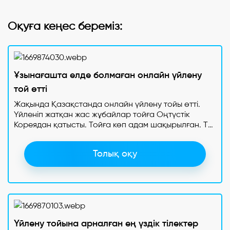
Оқуға кеңес береміз:
Ұзынағашта елде болмаған онлайн үйлену
той өтті
Жақында Қазақстанда онлайн үйлену тойы өтті.
Үйленіп жатқан жас жұбайлар тойға Оңтүстік
Кореядан қатысты. Тойға көп адам шақырылған. Тек
үйленіп жатқан жас жұбайлар Кореядан қатысты.
Желіде тараған осы видеоға пікір жазғандар бұлай
Толық оқу
шығын шығарудың қажеті жоқ еді деп жатыр. Сосын
бұл тойдың Алматы облысына қарасты Ұзынағаш
ауылында өткені айтылған.
Үйлену тойына арналған ең үздік тілектер