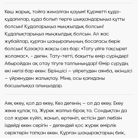
Кеш жарық, тойға жиналған қауым! Құрметті құда-
құдағилар, құда болып төрге шыққандарыңыз құтты
болсын! Құдаларыңыз мыңжылдық болсын!
Құдалықтарыңыз мыңжылдық болсын. Ал жас
жұбайлар, құрған шаңырағыңның босағасы берік
болсын! Қазақта жақсы сөз бар: «Тату үйге тақсырет
жоламас», - деген. Тату-тәтті, бақытты өмір сүріңдер!
Абыройдан ақ отау тігуге талпыныңдар! Өмір сүрудің
екі негізі бар екен: Біріншісі – үйретуден аянба, екіншісі
– үйренуден жалықпау. Міне, осы қағиданы
басшылыққа алыңыздар.
Аяқ екеу, қол да екеу, Көз дегенің – ол да екеу. Екеу
және құлақ та, Жүрек жалғыз бірақ та. Сондықтан да
сол жүрек күйіп, жанып, өртеніп, естісін деп лебізін
іздейді екен серігін - дегендей қос жүрек өмірлік
серіктерін тапқан екен. Құрған шаңырақтарың биік,