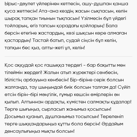
Ырыс-дәулет үйлерінен кетпесін, ашу-дұшпан қанша
қуса жетпесін! Ата-ана көздің жасын сықпасын, келін
шырақ тапқан тиынын тықпасын! Үзілмесін бұл үйдегі
тойларың, егіз тапсын қорадағы қойларың! Бала
берсін етегіне жастардың, көзі шықсын көре алмаған
қастардың! Тастай батып, судай сіңсін бұл келін,
тапқын бес қыз, алты-жеті ұл, келін!
Қос аққудай қос ғашыққа төрдегі - бар бақытты мен
тілеймін жердегі! Жалын атып жүректері сөнбесін,
Ібілістің арбауына көнбесін! Бір-біріне серік болсын
жалғанда, тау шыңындай биік болсын талғам да! Сүйіп
өтсін бірін-бірі мәңгілік, ғұмыр кешсін өмірлерін ән
қылып. Алтыннан ардақты, күмістен салмақты құдалар!
Төрге шығыңыз, сырласып жанымыз қосылсын!
Досымыз қуанып, дұшпанымыз тосылсын! Төреленіп
төрге шыққандарыңыз құтты бола берсін! Әрдайым
денсаулығыңыз мықты болсын!