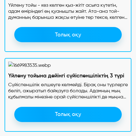
Үйлену тойы - кез келген қыз-жігіт асыға күтетін,
адам өміріндегі ең қуанышты жайт. Ата-ана той-
думанның барынша жақсы өтуіне тер төксе, келген
меймандар өзінің ізгі ниетті тілегін білдіруге
асығады. Десе де аузына сөз түспей, сөз сөйлеуден
Толық оқу
қашқақтайтын да жоқ емес. Ойда жоқта асабаның
микрофон ұсынуы ыңғайсыз жағдайға қалдырмас
үшін жас жұбайларға арналған ең әсерлі тілектер
топтамасын ұсынамыз.
Үйлену тойына дейінгі сүйіспеншіліктің 3 түрі
Сүйіспеншілік өлшеуге келмейді. Бірақ оны түрлерге
бөліп, ажыратып байқауға болады. Адамның мың
құбылмалы мінезіне орай сүйіспеншілікті де мыңнан
аса түрге бөлуге болатын еді. Ойшылдардың
көпшілі сүйіспеншілікті үшке бөліп қарастырады.
Толық оқу