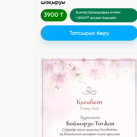
шақыруы
Қонақтарыңыздың есімін
3900 ₸
+2000₸ жазып береміз
Тапсырыс беру