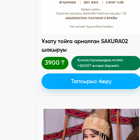
Ұзату тойға арналған SAKURA02
шақыруы
Қонақтарыңыздың есімін
3900 ₸
+2000₸ жазып береміз
Тапсырыс беру