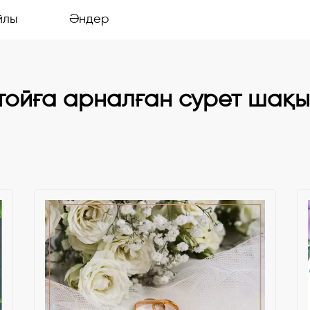
йлы
Әндер
 тойға арналған сурет шақыр