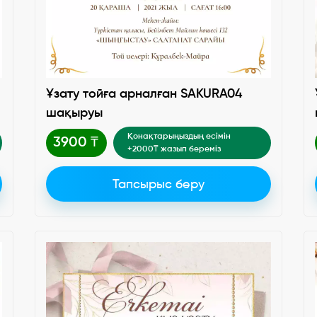
Ұзату тойға арналған SAKURA04
шақыруы
Қонақтарыңыздың есімін
3900 ₸
+2000₸ жазып береміз
Тапсырыс беру