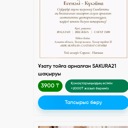
Ұзату тойға арналған SAKURA21
шақыруы
Қонақтарыңыздың есімін
3900 ₸
+2000₸ жазып береміз
Тапсырыс беру