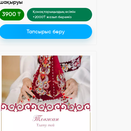
шақыруы
Қонақтарыңыздың есімін
3900 ₸
+2000₸ жазып береміз
Тапсырыс беру