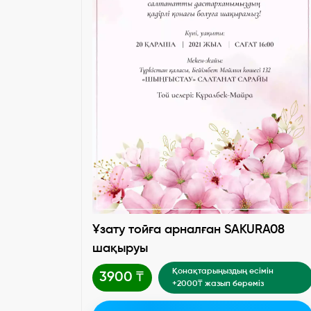
Ұзату тойға арналған SAKURA08
шақыруы
Қонақтарыңыздың есімін
3900 ₸
+2000₸ жазып береміз