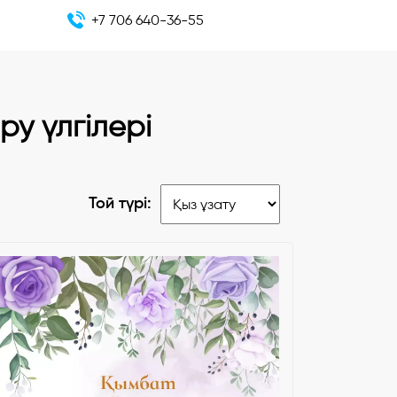
+7 706 640-36-55
у үлгілері
Той түрі: