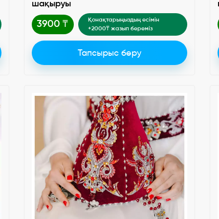
шақыруы
Қонақтарыңыздың есімін
3900 ₸
+2000₸ жазып береміз
Тапсырыс беру