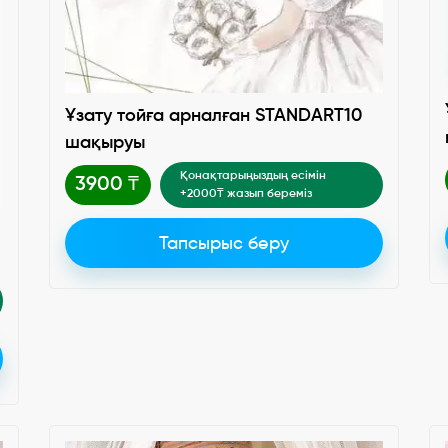
Ұзату тойға арналған STANDART10
шақыруы
Қонақтарыңыздың есімін
3900 ₸
+2000₸ жазып береміз
Тапсырыс беру