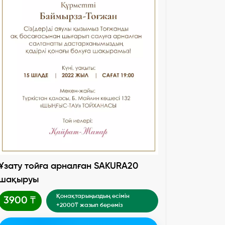
Ұзату тойға арналған SAKURA20
шақыруы
Қонақтарыңыздың есімін
3900 ₸
+2000₸ жазып береміз