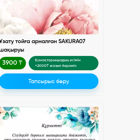
Ұзату тойға арналған SAKURA07
шақыруы
Қонақтарыңыздың есімін
3900 ₸
+2000₸ жазып береміз
Тапсырыс беру