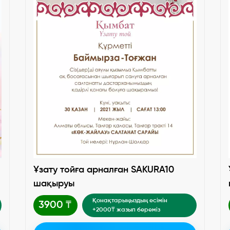
Ұзату тойға арналған SAKURA10
шақыруы
Қонақтарыңыздың есімін
3900 ₸
+2000₸ жазып береміз