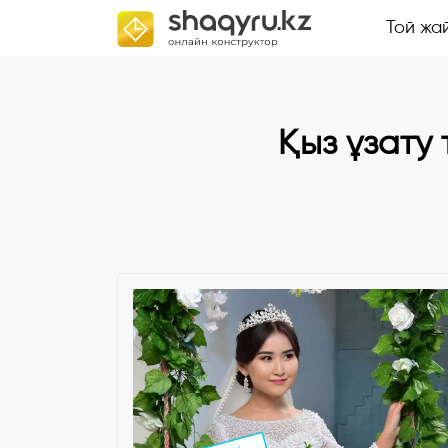
Той жа
Қыз ұзату