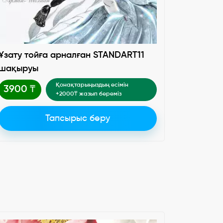
Ұзату тойға арналған STANDART11
шақыруы
Қонақтарыңыздың есімін
3900 ₸
+2000₸ жазып береміз
Тапсырыс беру