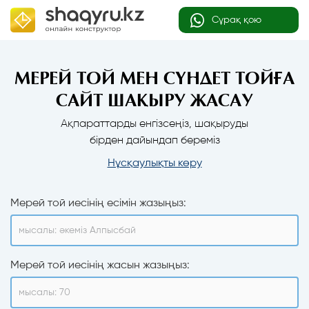
Сұрақ қою
МЕРЕЙ ТОЙ МЕН СҮНДЕТ ТОЙҒА
САЙТ ШАҚЫРУ ЖАСАУ
Ақпараттарды енгізсеңіз, шақыруды
бірден дайындап береміз
Нұсқаулықты көру
Мерей той иесінің есімін жазыңыз:
Мерей той иесінің жасын жазыңыз: