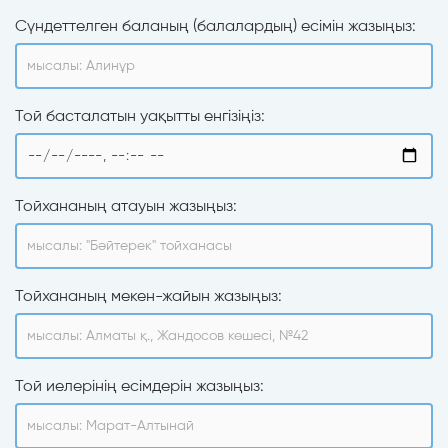
Сүндеттелген баланың (балалардың) есімін жазыңыз:
Той басталатын уақытты енгізіңіз:
Тойхананың атауын жазыңыз:
Тойхананың мекен-жайын жазыңыз:
Той иелерінің есімдерін жазыңыз: